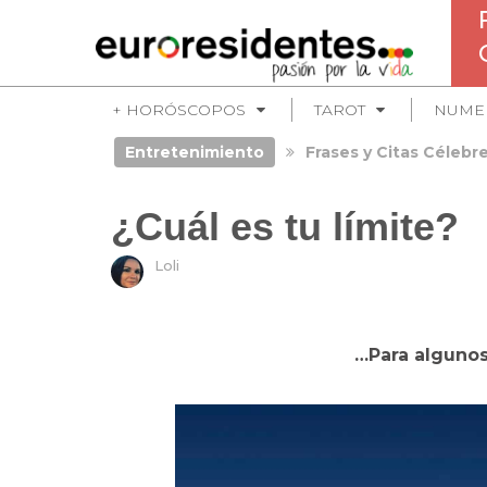
+ HORÓSCOPOS
TAROT
NUME
Entretenimiento
Frases y Citas Célebr
¿Cuál es tu límite?
Loli
…Para algunos