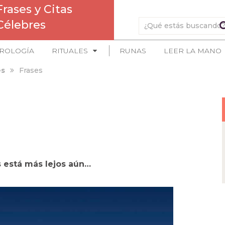
Frases y Citas
Célebres
ROLOGÍA
RITUALES
RUNAS
LEER LA MANO
es
Frases
 está más lejos aún…