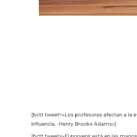
[bctt tweet=»Los profesores afectan a la 
influencia. -Henry Brooks Adams»]
[bctt tweet=»El porvenir está en las manos