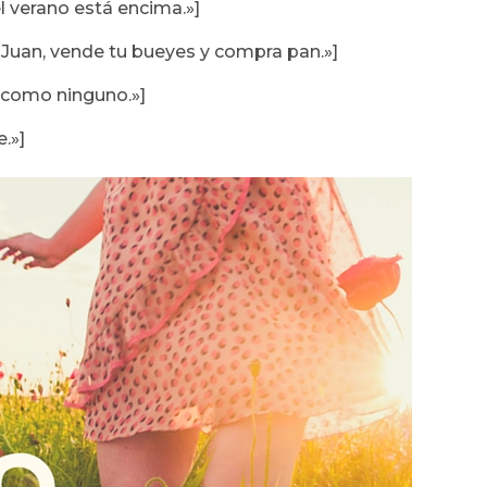
l verano está encima.»]
uan, vende tu bueyes y compra pan.»]
o como ninguno.»]
.»]