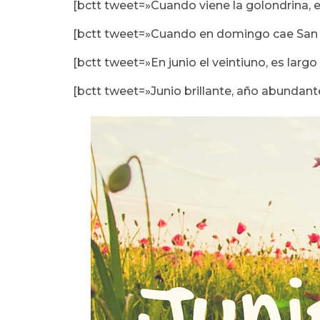
[bctt tweet=»Cuando viene la golondrina, e
[bctt tweet=»Cuando en domingo cae San J
[bctt tweet=»En junio el veintiuno, es larg
[bctt tweet=»Junio brillante, año abundante