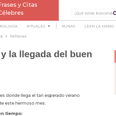
Frases y Citas
Célebres
ROLOGÍA
RITUALES
RUNAS
LEER LA MANO
es
Refranes
 y la llegada del buen
ses donde llega el tan esperado verano
 de este hermoso mes.
en tiempo: