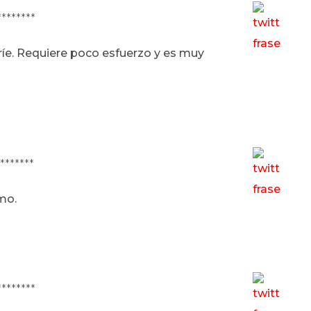
********
ríe. Requiere poco esfuerzo y es muy
********
mo.
********