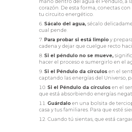
mano dentro del agua el Péndulo, a l
corazón. De esta forma, conectas con 
tu circuito energético.
Sácalo del agua,
sécalo delicadame
cual pende.
Para probar si está limpio
y prepara
cadena y dejar que cuelgue recto hacia
Si el péndulo no se mueve,
signifi
hacer el proceso e sumergirlo en el ag
Si el Péndulo da círculos
en el sent
captando las energías del Universo, par
Si el Péndulo da círculos
en el sen
que está absorbiendo energías negativ
Guárdalo
en una bolsita de terciop
casa y tus familiares. Para que esté s
Cuando tú sientas, que está cargad