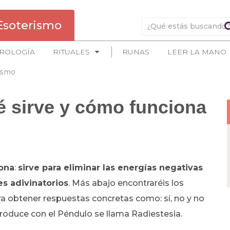
Esoterismo
ROLOGÍA
RITUALES
RUNAS
LEER LA MANO
ismo
é sirve y cómo funciona
iona
:
sirve para eliminar las energías negativas
es adivinatorios
. Más abajo encontraréis los
ra obtener respuestas concretas como: sí, no y no
produce con el Péndulo se llama Radiestesia.