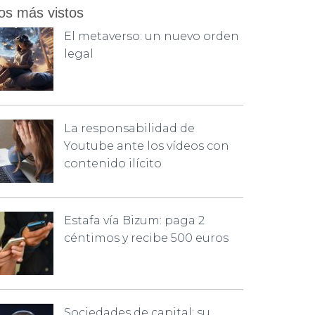
os más vistos
El metaverso: un nuevo orden
legal
La responsabilidad de
Youtube ante los vídeos con
contenido ilícito
Estafa vía Bizum: paga 2
céntimos y recibe 500 euros
Sociedades de capital: su