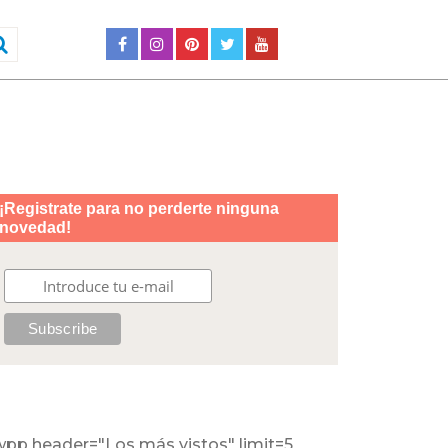
wpp header="Los más vistos" limit=5