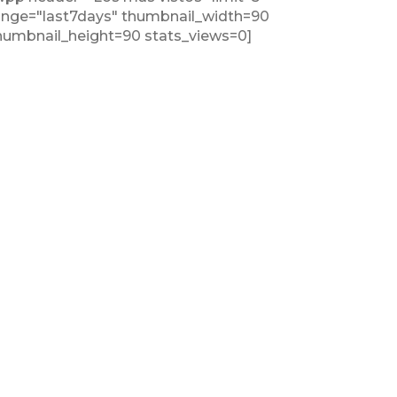
ange="last7days" thumbnail_width=90
humbnail_height=90 stats_views=0]