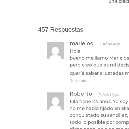
una chic
457 Respuestas
marielos
7 Años Ago
Hola.
bueno me llamo Marielos 
pero creo que es mi deci
quería saber si ustedes 
Responder
Roberto
7 Años Ago
Ella tiene 24 años. Yo so
no me había fijado en ell
conquistado su sencillez
todo lo posible por compar