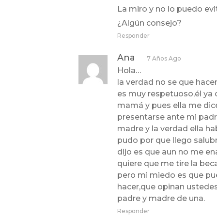
La miro y no lo puedo evi
¿Algún consejo?
Responder
Ana
7 Años Ago
Hola…
la verdad no se que hacer
es muy respetuoso,él ya 
mamá y pues ella me dice
presentarse ante mi pad
madre y la verdad ella ha
pudo por que llego salubr
dijo es que aun no me ena
quiere que me tire la bec
pero mi miedo es que pue
hacer,que opinan ustedes
padre y madre de una.
Responder