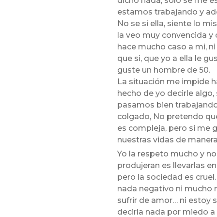
dicho nada, solo se me e
estamos trabajando y ad
No se si ella, siente lo 
la veo muy convencida y 
hace mucho caso a mi, ni
que si, que yo a ella le g
guste un hombre de 50.
La situación me impide h
hecho de yo decirle algo,
pasamos bien trabajando 
colgado, No pretendo que 
es compleja, pero si me 
nuestras vidas de manera 
Yo la respeto mucho y no 
produjeran es llevarlas 
pero la sociedad es cruel
nada negativo ni mucho m
sufrir de amor… ni estoy 
decirla nada por miedo a n