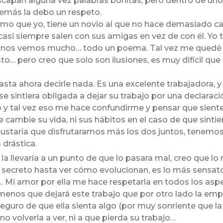
scapan alguna vez palabras bonitas, pero dentro de uno
emás la debo un respeto.
mismo que yo, tiene un novio al que no hace demasiado c
casi siempre salen con sus amigas en vez de con él. Y
 nos vemos mucho… todo un poema. Tal vez me quedé sin
usto… pero creo que solo son ilusiones, es muy difícil q
asta ahora decirle nada. Es una excelente trabajadora, 
 se sintiera obligada a dejar su trabajo por una declarac
y tal vez eso me hace confundirme y pensar que siente
cambie su vida, ni sus hábitos en el caso de que sintier
gustaria que disfrutaramos más los dos juntos, tenem
drástica.
la llevaría a un punto de que lo pasara mal, creo que lo 
en secreto hasta ver cómo evolucionan, es lo más sens
… Mi amor por ella me hace respetarla en todos los aspe
enos que dejará este trabajo que por otro lado la emp
seguro de que ella sienta algo (por muy sonriente que l
o volverla a ver, ni a que pierda su trabajo…