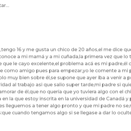
tar…
,tengo 16 y me gusta un chico de 20 años,el me dice que
conoce a mi mamá y a mi cuñada,la primera vez que lo tr
 que le cayo excelente,el problema acá es mi padre,él 
re como amigo pues para empezar,yo le comente a mi pa
blo muy bien sobre él,se supone que ayer iba a venir a
idad al trabajo asi que salio super tarde,mi padre si q
morar de él,que no quería que yo tuviera algo con el ch
a en la que estoy inscrita en la universidad de Canadá y
s lleguemos a tener algo pronto y que mi padre no se,n
:que cuando tengamos algo si se llegase a dar lo ocul