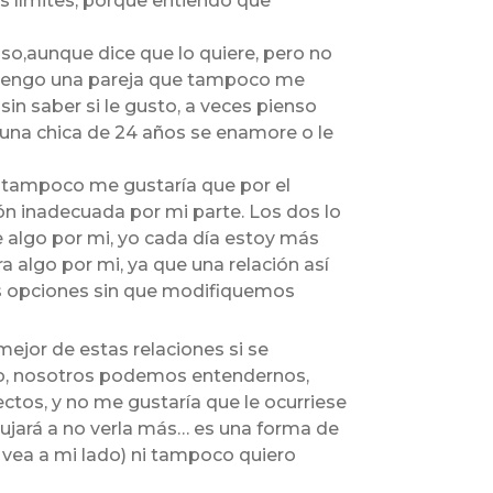
s límites, porque entiendo que
aso,aunque dice que lo quiere, pero no
o tengo una pareja que tampoco me
 saber si le gusto, a veces pienso
ue una chica de 24 años se enamore o le
y tampoco me gustaría que por el
ión inadecuada por mi parte. Los dos lo
 algo por mi, yo cada día estoy más
a algo por mi, ya que una relación así
os opciones sin que modifiquemos
mejor de estas relaciones si se
ato, nosotros podemos entendernos,
ctos, y no me gustaría que le ocurriese
ujará a no verla más… es una forma de
a vea a mi lado) ni tampoco quiero