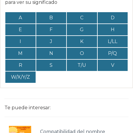
para ver su significado
A
B
C
D
E
F
G
H
I
J
K
L/LL
M
N
O
P/Q
R
S
T/U
V
W/X/Y/Z
Te puede interesar:
Compatibilidad del nombre