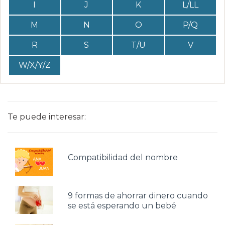
I
J
K
L/LL
M
N
O
P/Q
R
S
T/U
V
W/X/Y/Z
Te puede interesar:
Compatibilidad del nombre
9 formas de ahorrar dinero cuando
se está esperando un bebé