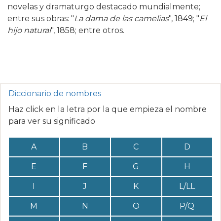
novelas y dramaturgo destacado mundialmente;
entre sus obras: "
La dama de las camelias
", 1849; "
El
hijo natural
", 1858; entre otros.
Diccionario de nombres
Haz click en la letra por la que empieza el nombre
para ver su significado
A
B
C
D
E
F
G
H
I
J
K
L/LL
M
N
O
P/Q