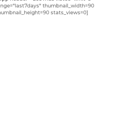
ange="last7days" thumbnail_width=90
humbnail_height=90 stats_views=0]