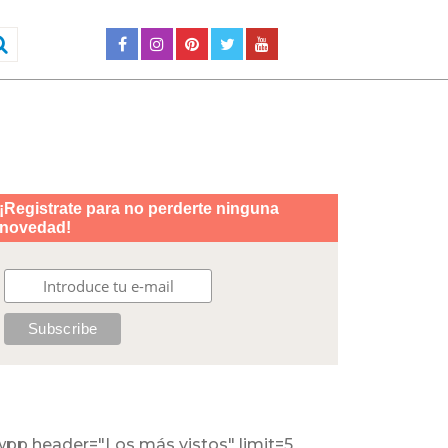
wpp header="Los más vistos" limit=5