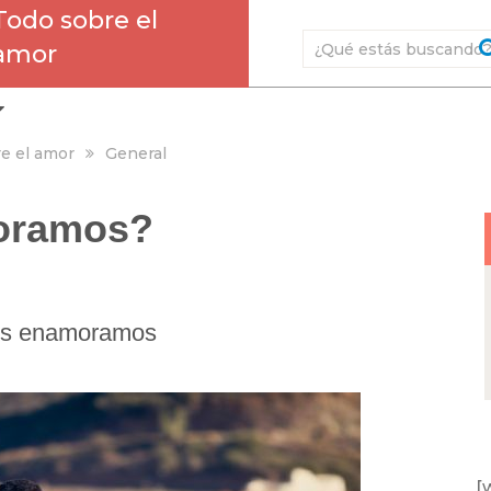
Todo sobre el
amor
e el amor
General
oramos?
os enamoramos
[