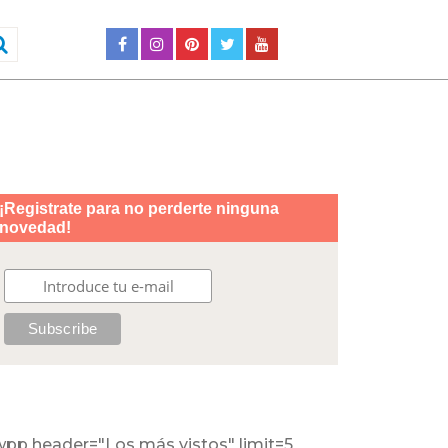
wpp header="Los más vistos" limit=5