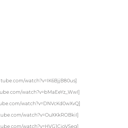
utube.com/watch?v=IK6BjjB80us]
utube.com/watch?v=bMaEeYz_WwI]
utube.com/watch?v=DNVcKd0wXvQ]
utube.com/watch?v=OuXKkROBkiI]
utube.com/watch?v=HVG1CjoVSeg]