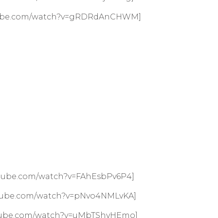
utube.com/watch?v=gRDRdAnCHWM]
utube.com/watch?v=FAhEsbPv6P4]
utube.com/watch?v=pNvo4NMLvKA]
utube.com/watch?v=uMbTShvHEmo]