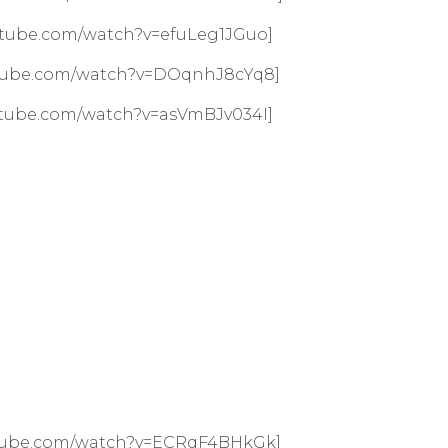
utube.com/watch?v=efuLeg1JGuo]
utube.com/watch?v=DOqnhJ8cYq8]
utube.com/watch?v=asVmBJv034I]
utube.com/watch?v=ECRqF4BHkGk]