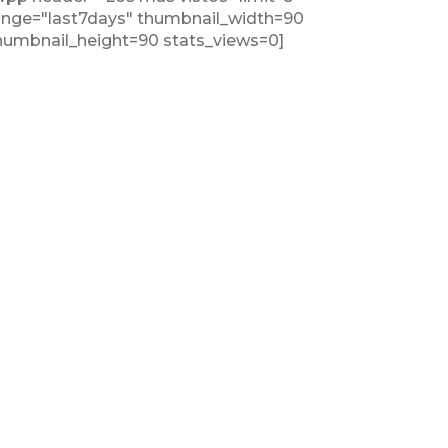
ange="last7days" thumbnail_width=90
humbnail_height=90 stats_views=0]