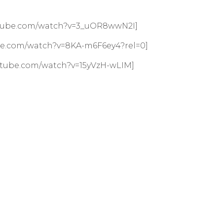
utube.com/watch?v=3_uOR8wwN2I]
be.com/watch?v=8KA-m6F6ey4?rel=0]
utube.com/watch?v=15yVzH-wLIM]