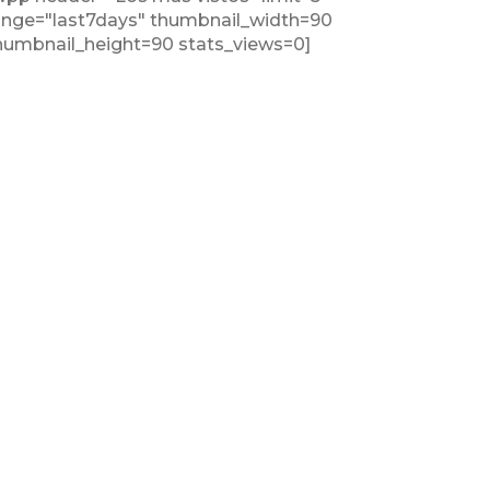
ange="last7days" thumbnail_width=90
humbnail_height=90 stats_views=0]