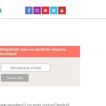
wpp header="Los más vistos" limit=5