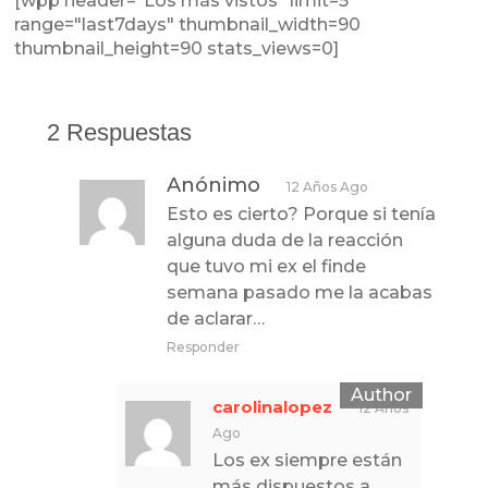
[wpp header="Los más vistos" limit=5
range="last7days" thumbnail_width=90
thumbnail_height=90 stats_views=0]
2 Respuestas
Anónimo
12 Años Ago
Esto es cierto? Porque si tenía
alguna duda de la reacción
que tuvo mi ex el finde
semana pasado me la acabas
de aclarar…
Responder
carolinalopez
12 Años
Ago
Los ex siempre están
más dispuestos a