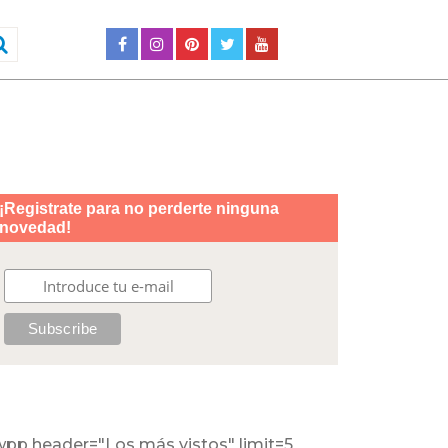
wpp header="Los más vistos" limit=5