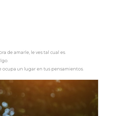
a de amarle, le ves tal cual es.
lgo.
e ocupa un lugar en tus pensamientos.