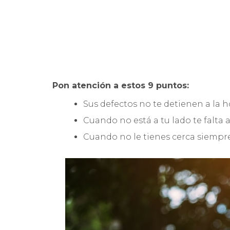
Pon atención a estos 9 puntos:
Sus defectos no te detienen a la hor
Cuando no está a tu lado te falta a
Cuando no le tienes cerca siempr