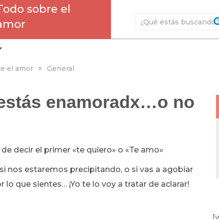
Todo sobre el
amor
e el amor
General
 estás enamoradx…o no
e decir el primer «te quiero» o «Te amo»
 nos estaremos precipitando, o si vas a agobiar
 lo que sientes… ¡Yo te lo voy a tratar de aclarar!
[