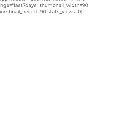
ange="last7days" thumbnail_width=90
humbnail_height=90 stats_views=0]