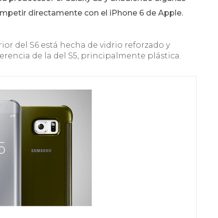
ompetir directamente con el iPhone 6 de Apple.
erior del S6 está hecha de vidrio reforzado y
erencia de la del S5, principalmente plástica.