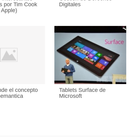
s por Tim Cook
Digitales
 Apple)
nde el concepto
Tablets Surface de
semantica
Microsoft