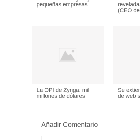
pequeñas empresas
revelada
(CEO de
La OPI de Zynga: mil
Se extie
millones de dólares
de web 
Añadir Comentario