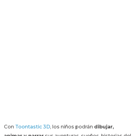
Con
Toontastic 3D
, los niños podrán
dibujar,
animar y narrar
sus aventuras, sueños, historias del