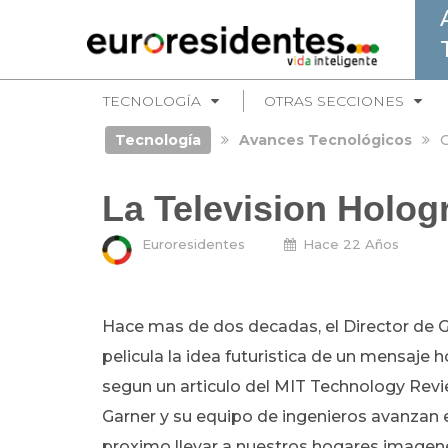
TECNOLOGÍA
OTRAS SECCIONES
Tecnología
Avances Tecnológicos
G
La Television Holog
Euroresidentes
Hace 22 Años
Hace mas de dos decadas, el Director de Gu
pelicula la idea futuristica de un mensaje h
segun un articulo del MIT Technology Revie
Garner y su equipo de ingenieros avanzan e
proximo llevar a nuestros hogares imagen