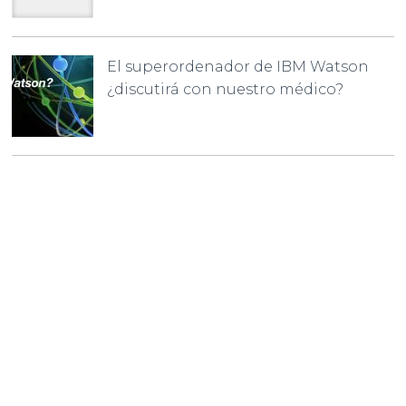
El superordenador de IBM Watson
¿discutirá con nuestro médico?