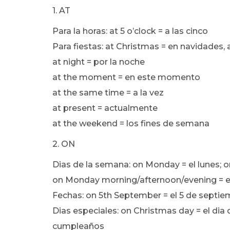
1. AT
Para la horas: at 5 o’clock = a las cinco
Para fiestas: at Christmas = en navidades,
at night = por la noche
at the moment = en este momento
at the same time = a la vez
at present = actualmente
at the weekend = los fines de semana
2. ON
Dias de la semana: on Monday = el lunes; 
on Monday morning/afternoon/evening = e
Fechas: on 5th September = el 5 de septi
Dias especiales: on Christmas day = el dia 
cumpleaños