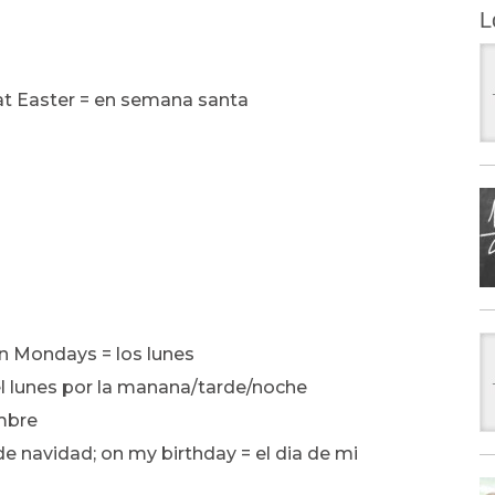
L
 at Easter = en semana santa
on Mondays = los lunes
l lunes por la manana/tarde/noche
embre
de navidad; on my birthday = el dia de mi