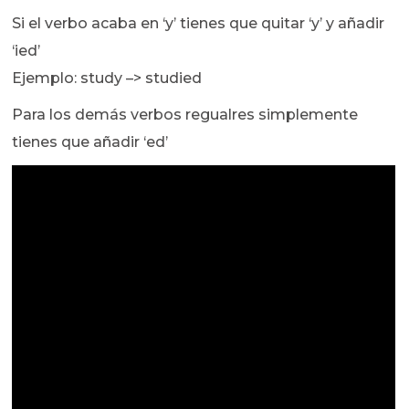
Si el verbo acaba en ‘y’ tienes que quitar ‘y’ y añadir
‘ied’
Ejemplo: study –> studied
Para los demás verbos regualres simplemente
tienes que añadir ‘ed’