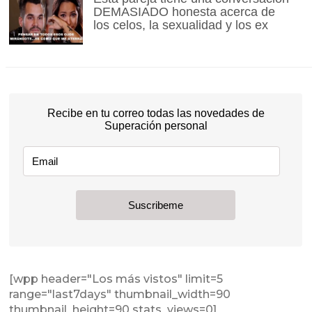
DEMASIADO honesta acerca de
los celos, la sexualidad y los ex
[wpp header="Los más vistos" limit=5
range="last7days" thumbnail_width=90
thumbnail_height=90 stats_views=0]