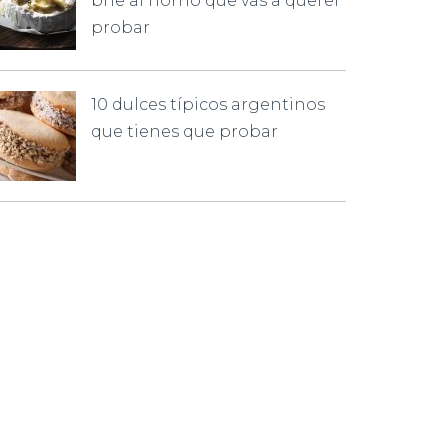
brie al horno que vas a querer
probar
10 dulces típicos argentinos
que tienes que probar