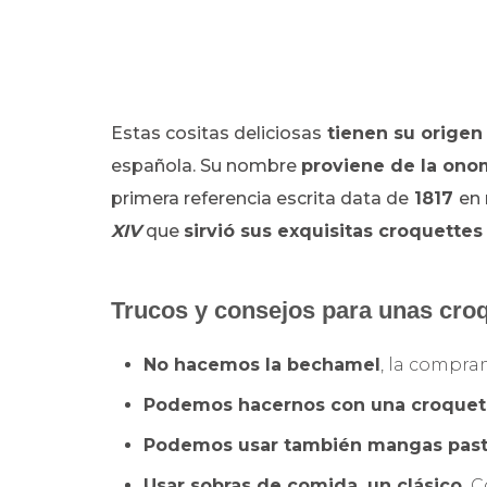
Estas cositas deliciosas
tienen su origen
española. Su nombre
proviene de la on
primera referencia escrita data de
1817
en
XIV
que
sirvió sus exquisitas croquettes 
Trucos y consejos para unas croq
No hacemos la bechamel
, la compra
Podemos hacernos con una croquet
Podemos usar también mangas past
Usar sobras de comida, un clásico.
Co