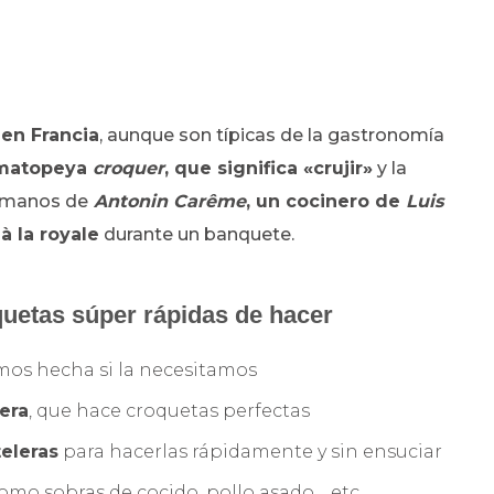
 en Francia
, aunque son típicas de la gastronomía
omatopeya
croquer
, que significa «crujir»
y la
 manos de
Antonin Carême
, un cocinero de
Luis
à la royale
durante un banquete.
uetas súper rápidas de hacer
mos hecha si la necesitamos
era
, que hace croquetas perfectas
eleras
para hacerlas rápidamente y sin ensuciar
mo sobras de cocido, pollo asado… etc.