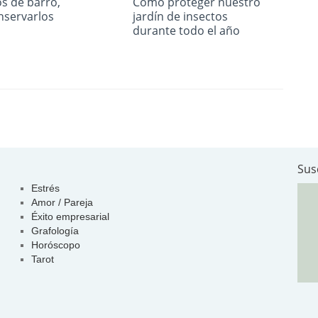
s de barro,
Cómo proteger nuestro
servarlos
jardín de insectos
durante todo el año
Sus
Estrés
Amor / Pareja
Éxito empresarial
Grafología
Horóscopo
Tarot