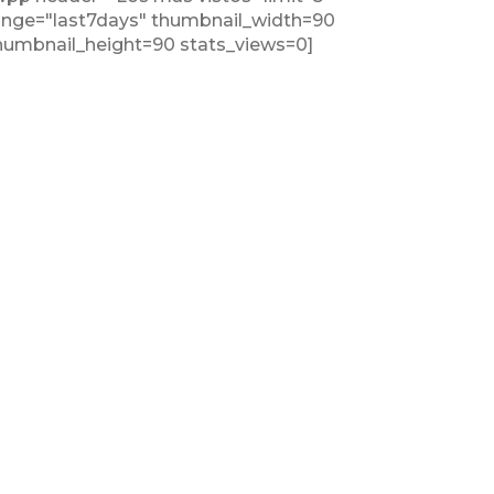
ange="last7days" thumbnail_width=90
humbnail_height=90 stats_views=0]