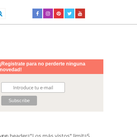
wpp header="Los más vistos" limit=5