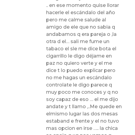
.. en ese momento quise llorar
hacerle el escándalo del año
pero me calme salude al
amigo de ele que no sabia q
andabamos q era pareja o ,la
otra d el… sali me fume un
tabaco el sle me dice bota el
cigarrillo le digo déjame en
paz no quiero verte y el me
dice t lo puedo explicar pero
no me hagas un escándalo
controlate le digo parece q
muy poco me conoces y q no
soy capaz de eso … el me dijo
andate y t llamo ,..Me quede en
elmismo lugar las dos mesas
estaband e frente y el no tuvo
mas opcion en irse ….. la chica