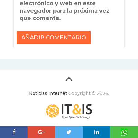
electrónico y web en este
navegador para la próxima vez
que comente.
Noticias Internet
Copyright © 2026.
ItyIs Siglo XXI
|
Euroresidentes
|
Principios generales
(usuarios y equipo)
|
Aviso legal
| España