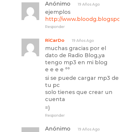
Anónimo
19 Años Ago
ejemplos
http://www.bloodg.blogspot.c
Responder
RiCarDo
19 Años Ago
muchas gracias por el
dato de Radio Blog,ya
tengo mp3 en mi blog
e e e e °°
si se puede cargar mp3 de
tu pc
solo tienes que crear un
cuenta
=)
Responder
Anónimo
19 Años Ago