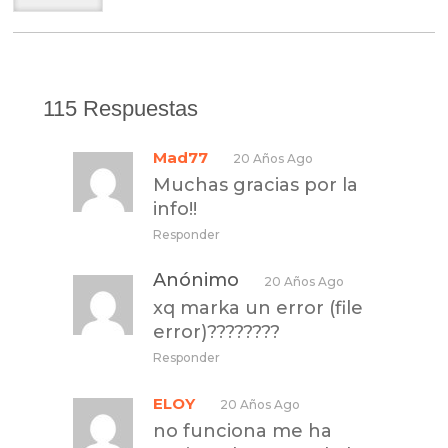
115 Respuestas
Mad77
20 Años Ago
Muchas gracias por la
info!!
Responder
Anónimo
20 Años Ago
xq marka un error (file
error)????????
Responder
ELOY
20 Años Ago
no funciona me ha