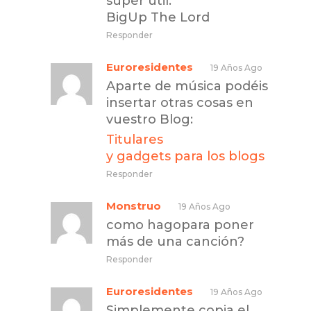
super util.
BigUp The Lord
Responder
Euroresidentes
19 Años Ago
Aparte de música podéis
insertar otras cosas en
vuestro Blog:
Titulares
y gadgets para los blogs
Responder
Monstruo
19 Años Ago
como hagopara poner
más de una canción?
Responder
Euroresidentes
19 Años Ago
Simplemente copia el