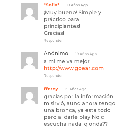
*Sofia*
19 Años Ago
¡Muy bueno! Simple y
práctico para
principiantes!
Gracias!
Responder
Anónimo
19 Años Ago
a mi me va mejor
http://www.goear.com
Responder
fferny
19 Años Ago
gracias por la información,
m sirvió, aunq ahora tengo
una bronca, ya esta todo
pero al darle play No c
escucha nada, q onda??,