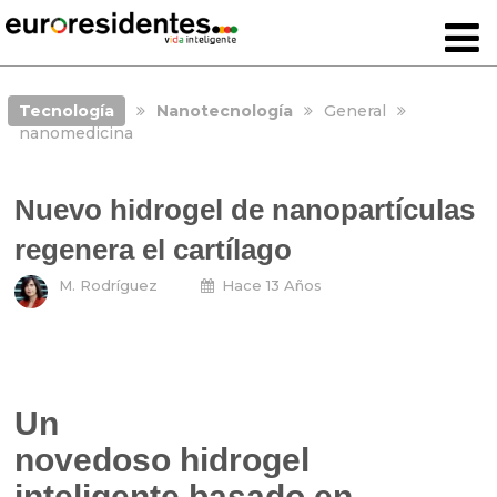
Tecnología
Nanotecnología
General
nanomedicina
Nuevo hidrogel de nanopartículas
regenera el cartílago
M. Rodríguez
Hace 13 Años
Un
novedoso hidrogel
inteligente basado en