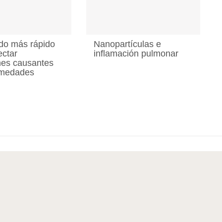
do más rápido
Nanopartículas e
ectar
inflamación pulmonar
nes causantes
rmedades