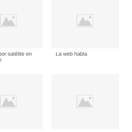
por satélite en
La web habla
s