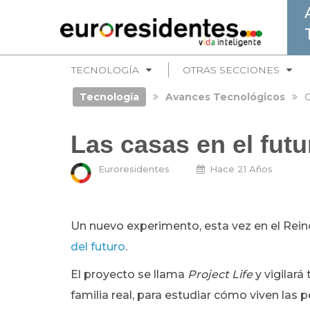
TECNOLOGÍA
OTRAS SECCIONES
Tecnología
Avances Tecnológicos
G
Las casas en el futu
Euroresidentes
Hace 21 Años
Un nuevo experimento, esta vez en el Rei
del futuro
.
El proyecto se llama
Project Life
y vigilar
familia real, para estudiar cómo viven la