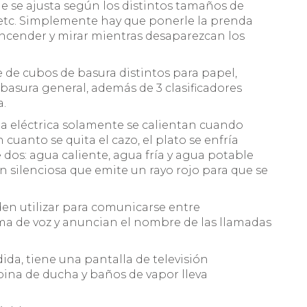
 se ajusta según los distintos tamaños de
s etc. Simplemente hay que ponerle la prenda
encender y mirar mientras desaparezcan los
 de cubos de basura distintos para papel,
 y basura general, además de 3 clasificadores
a.
ina eléctrica solamente se calientan cuando
cuanto se quita el cazo, el plato se enfría
 dos: agua caliente, agua fría y agua potable
 tan silenciosa que emite un rayo rojo para que se
den utilizar para comunicarse entre
ma de voz y anuncian el nombre de las llamadas
ida, tiene una pantalla de televisión
ina de ducha y baños de vapor lleva