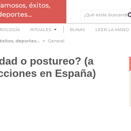
famosos, éxitos,
deportes…
ROLOGÍA
RITUALES
RUNAS
LEER LA MANO
éxitos, deportes…
General
idad o postureo? (a
ecciones en España)