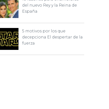
del nuevo Rey y la Reina de
España
5 motivos por los que
decepciona El despertar de la
fuerza