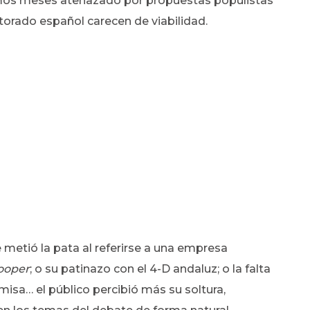
timos meses atenazado por propuestas populistas
ctorado español carecen de viabilidad.
 metió la pata al referirse a una empresa
ooper
; o su patinazo con el 4-D andaluz; o la falta
amisa… el público percibió más su soltura,