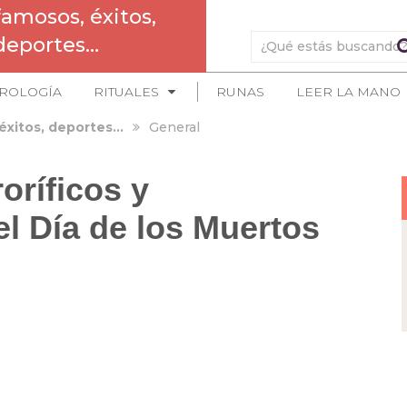
famosos, éxitos,
deportes…
ROLOGÍA
RITUALES
RUNAS
LEER LA MANO
éxitos, deportes…
General
oríficos y
el Día de los Muertos