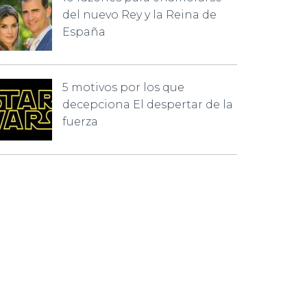
del nuevo Rey y la Reina de
España
5 motivos por los que
decepciona El despertar de la
fuerza