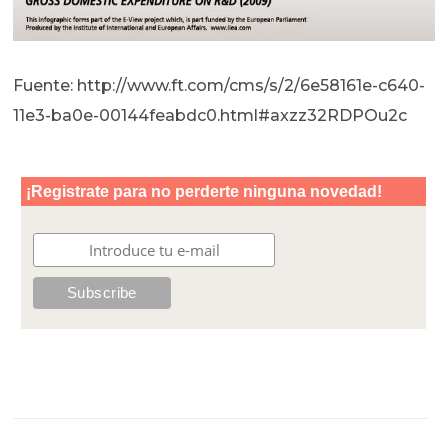
Fuente: http://www.ft.com/cms/s/2/6e58161e-c640-
11e3-ba0e-00144feabdc0.html#axzz32RDPOu2c