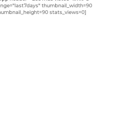
ange="last7days" thumbnail_width=90
humbnail_height=90 stats_views=0]