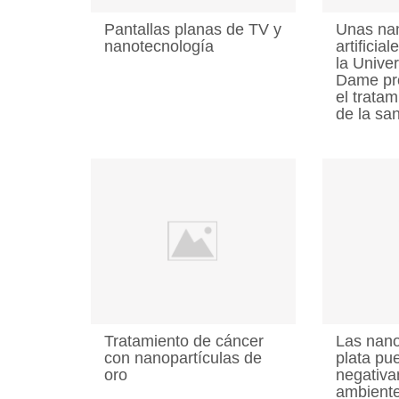
Pantallas planas de TV y
Unas nan
nanotecnología
artificia
la Unive
Dame pr
el tratam
de la sa
Tratamiento de cáncer
Las nano
con nanopartículas de
plata pu
oro
negativa
ambient