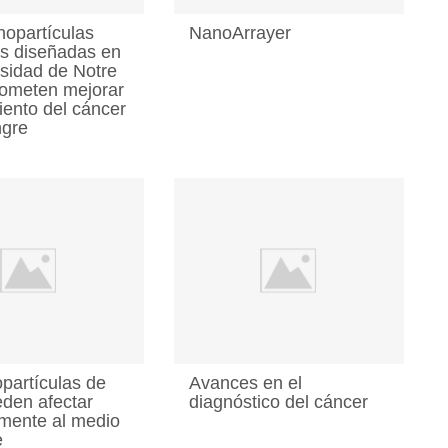
opartículas
NanoArrayer
les diseñadas en
rsidad de Notre
ometen mejorar
iento del cáncer
ngre
partículas de
Avances en el
eden afectar
diagnóstico del cáncer
mente al medio
e