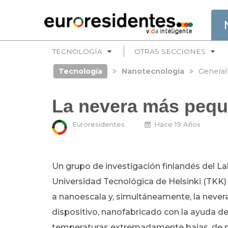
TECNOLOGÍA
OTRAS SECCIONES
Tecnología
Nanotecnología
General
La nevera más peq
Euroresidentes
Hace 19 Años
Un grupo de investigación finlandés del L
Universidad Tecnológica de Helsinki (TKK) 
a nanoescala y, simultáneamente, la never
dispositivo, nanofabricado con la ayuda de 
temperaturas extremadamente bajas, de m