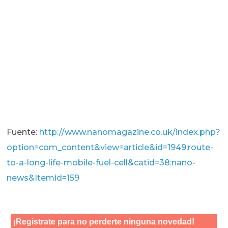
Fuente:
http://www.nanomagazine.co.uk/index.php?
option=com_content&view=article&id=1949:route-
to-a-long-life-mobile-fuel-cell&catid=38:nano-
news&Itemid=159