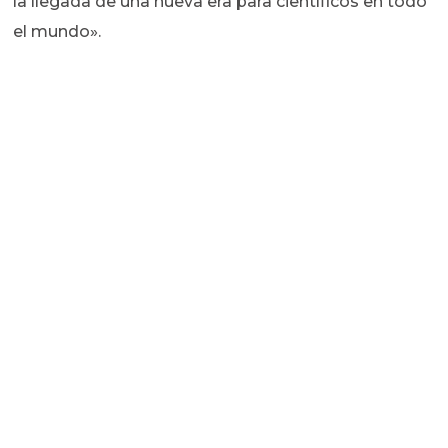
la llegada de una nueva era para científicos en todo
el mundo».