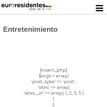
Entretenimiento
[insert_php]
$args = array(
‘post_type’ => ‘post’,
‘sites’ => array(
‘sites__in’ => array( 1, 2, 3, 5 )
)
);