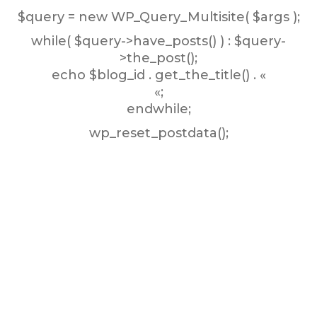
$query = new WP_Query_Multisite( $args );
while( $query->have_posts() ) : $query-
>the_post();
echo $blog_id . get_the_title() . «
«;
endwhile;
wp_reset_postdata();