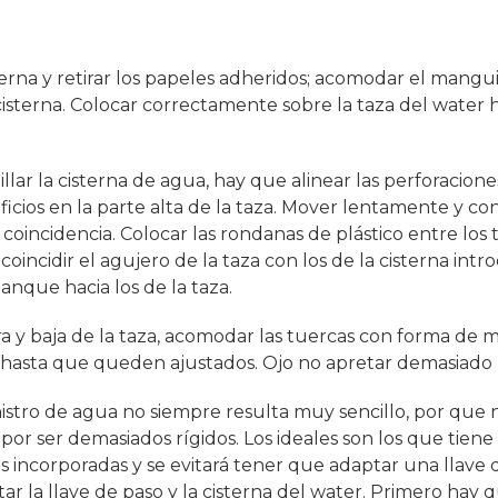
sterna y retirar los papeles adheridos; acomodar el mangui
cisterna. Colocar correctamente sobre la taza del water 
illar la cisterna de agua, hay que alinear las perforacione
ificios en la parte alta de la taza. Mover lentamente y co
coincidencia. Colocar las rondanas de plástico entre los t
 coincidir el agujero de la taza con los de la cisterna int
tanque hacia los de la taza.
era y baja de la taza, acomodar las tuercas con forma de m
r hasta que queden ajustados. Ojo no apretar demasiado pa
istro de agua no siempre resulta muy sencillo, por que 
or ser demasiados rígidos. Los ideales son los que tiene 
es incorporadas y se evitará tener que adaptar una llave de
r la llave de paso y la cisterna del water. Primero hay qu