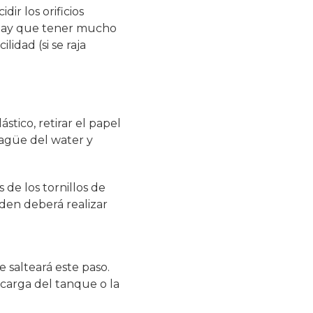
dir los orificios
n hay que tener mucho
idad (si se raja
stico, retirar el papel
sagüe del water y
s de los tornillos de
ciden deberá realizar
se salteará este paso.
scarga del tanque o la