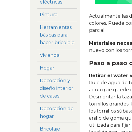
eléctricas
Pintura
Actualmente las de
colores. Puede com
Herramientas
parcial.
básicas para
hacer bricolaje
Materiales neces
nuevo con los torn
Vivienda
Paso a paso 
Hogar
Retirar el water v
Decoración y
flujo de agua de 
diseño interior
agua que quede en 
de casas
Desmontar la taza 
tornillos grandes. 
Decoración de
los tornillos súba
hogar
anillo de goma que 
utilizada para fija
Bricolaje