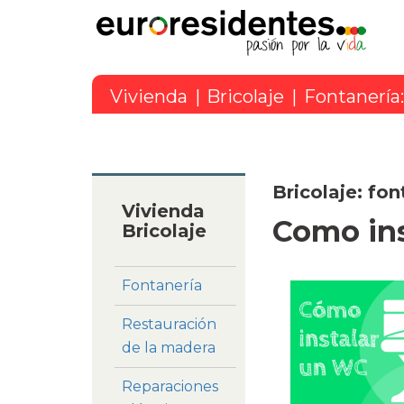
Vivienda
|
Bricolaje
|
Fontanería:
Bricolaje: fon
Vivienda
Como in
Bricolaje
Fontanería
Restauración
de la madera
Reparaciones