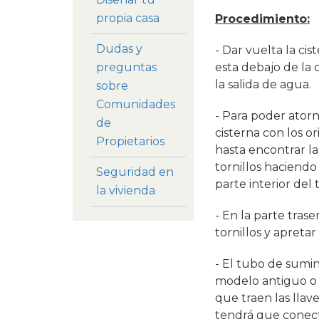
propia casa
Procedimiento:
Dudas y
- Dar vuelta la ci
esta debajo de la 
preguntas
la salida de agua.
sobre
Comunidades
- Para poder atorn
de
cisterna con los or
Propietarios
hasta encontrar la 
tornillos haciendo
Seguridad en
parte interior del 
la vivienda
- En la parte tras
tornillos y apreta
- El tubo de sumin
modelo antiguo o p
que traen las llav
tendrá que conecta