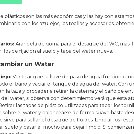
 plásticos son las más económicas y las hay con estampa
binarla con los azulejos, las toallas y accesorios, obte
arios:
Arandela de goma para el desagüe del WC, masill
illos de fijación al suelo y tapa del water nueva.
cambiar un Water
iejo:
Verificar que la llave de paso de agua funciona cor
todo el baño y vaciar el tanque de agua del water. Con 
la taza y proceder a retirar la cisterna y el caño de en
del water, si observa con detenimiento verá que esta ato
Retirar las tapas de plástico utilizadas para tapar los torn
se sobre el water y balancearse de forma suave hasta dese
sirve para sellar el desagüe de fluidos. Limpiar los restos
r al suelo y pasar el mocho para dejar limpio. Si comienzan 