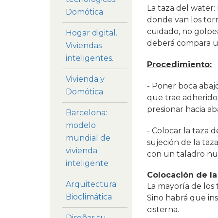
La taza del water: 
Domótica
donde van los torn
cuidado, no golpea
Hogar digital.
deberá compara un
Viviendas
inteligentes.
Procedimiento:
Vivienda y
- Poner boca abajo
Domótica
que trae adherido.
presionar hacia ab
Barcelona:
modelo
- Colocar la taza d
mundial de
sujeción de la taza
vivienda
con un taladro nu
inteligente
Colocación de la
Arquitectura
La mayoría de los t
Bioclimática
Sino habrá que ins
cisterna.
Diseñar tu