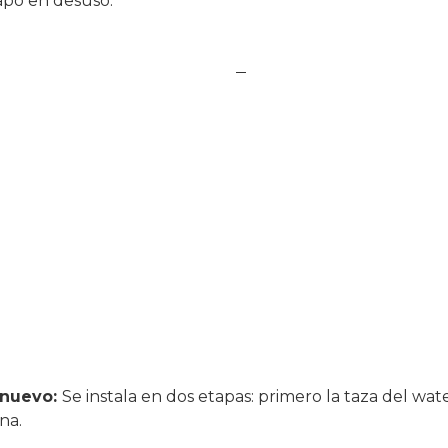
rapo en desuso.
r nuevo:
Se instala en dos etapas: primero la taza del wa
na.