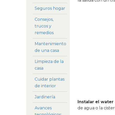
la salida con un t
Seguros hogar
Consejos,
trucos y
remedios
Mantenimiento
de una casa
Limpieza de la
casa
Cuidar plantas
de interior
Jardinería
I
nstalar el wate
de agua o la cister
Avances
tecnológicos: