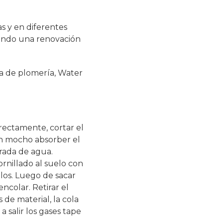
s y en diferentes
niendo una renovación
a de plomería, Water
rectamente, cortar el
un mocho absorber el
trada de agua.
rnillado al suelo con
illos. Luego de sacar
ncolar. Retirar el
 de material, la cola
a salir los gases tape