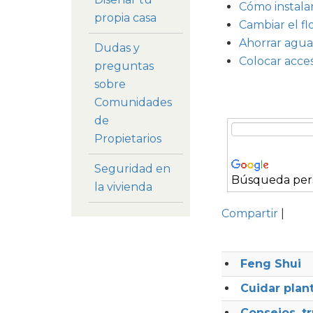
Cómo instal
propia casa
Cambiar el fl
Ahorrar agua
Dudas y
Colocar acces
preguntas
sobre
Comunidades
de
Propietarios
Seguridad en
Búsqueda per
la vivienda
Compartir
|
Feng Shui
Cuidar plant
Consejos, t