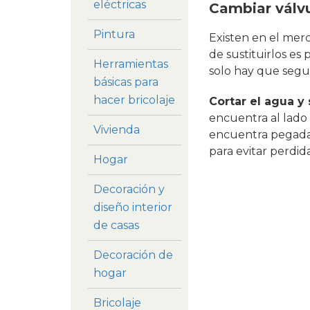
eléctricas
Cambiar válvu
Pintura
Existen en el mer
de sustituirlos es
Herramientas
solo hay que segui
básicas para
hacer bricolaje
Cortar el agua y s
encuentra al lado 
Vivienda
encuentra pegada a 
para evitar perdid
Hogar
Decoración y
diseño interior
de casas
Decoración de
hogar
Bricolaje