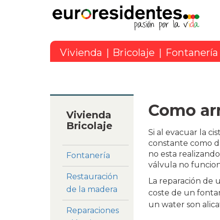
Vivienda
|
Bricolaje
|
Fontanería
Como ar
Vivienda
Bricolaje
Si al evacuar la c
constante como de
no esta realizando
Fontanería
válvula no funcion
Restauración
La reparación de u
de la madera
coste de un fonta
un water son alica
Reparaciones