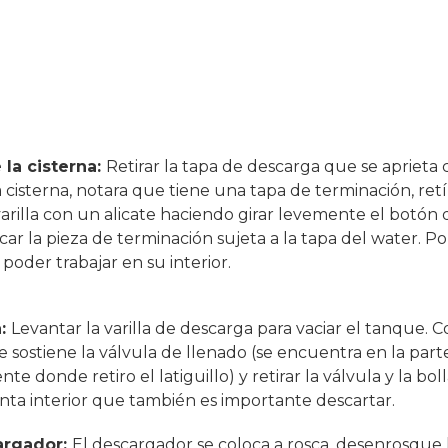
e la cisterna:
Retirar la tapa de descarga que se aprieta
 cisterna, notara que tiene una tapa de terminación, retí
a varilla con un alicate haciendo girar levemente el botón
r la pieza de terminación sujeta a la tapa del water. Por
 poder trabajar en su interior.
a:
Levantar la varilla de descarga para vaciar el tanque. Co
e sostiene la válvula de llenado (se encuentra en la parte
te donde retiro el latiguillo) y retirar la válvula y la bo
nta interior que también es importante descartar.
argador:
El descargador se coloca a rosca, desenrosque h