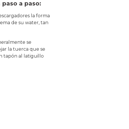
a paso a paso:
escargadores la forma
blema de su water, tan
eneralmente se
jar la tuerca que se
n tapón al latiguillo