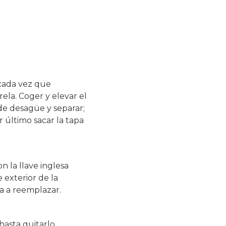
 cada vez que
rela. Coger y elevar el
 de desagüe y separar;
 último sacar la tapa
n la llave inglesa
 exterior de la
lla a reemplazar.
asta quitarlo.