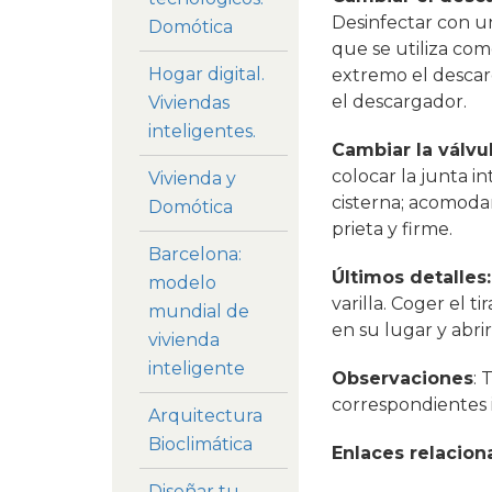
Desinfectar con un
Domótica
que se utiliza co
Hogar digital.
extremo el descarg
el descargador.
Viviendas
inteligentes.
Cambiar la válvu
colocar la junta in
Vivienda y
cisterna; acomodar
Domótica
prieta y firme.
Barcelona:
Últimos detalles
modelo
varilla. Coger el t
mundial de
en su lugar y abrir
vivienda
inteligente
Observaciones
: 
correspondientes 
Arquitectura
Bioclimática
Enlaces relacion
Diseñar tu