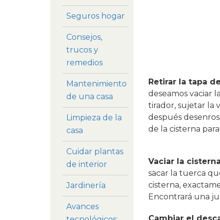
Seguros hogar
Consejos,
trucos y
remedios
Retirar la tapa d
Mantenimiento
deseamos vaciar la
de una casa
tirador, sujetar l
después desenrosca
Limpieza de la
de la cisterna para
casa
Cuidar plantas
Vaciar la cistern
de interior
sacar la tuerca qu
cisterna, exactamen
Jardinería
Encontrará una ju
Avances
Cambiar el desc
tecnológicos: