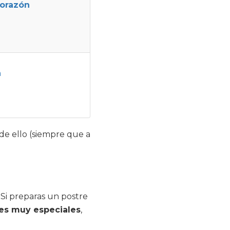
corazón
n
de ello (siempre que a
 Si preparas un postre
s muy especiales
,