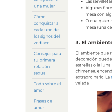
Las servillet
una mujer
Algunas flore
mesa con algu
Cómo
O cualquier d
conquistar a
mesa (una ce
cada uno de
los signos del
3. El ambient
zodíaco
El ambiente que r
Consejos para
decoración puede 
tu primera
estrellas o la lun
relación
chimenea, encende
sexual
extraordinario. La
velada.
Todo sobre el
amor
Frases de
amor