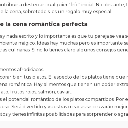
tribuir a desterrar cualquier "frío" inicial. No obstante
 de la cena, sobretodo si es un regalo muy especial.
de la cena romántica perfecta
y nada escrito y lo importante es que tu pareja se vea 
biente mágico. Ideas hay muchas pero es importante sa
ias culinarias. Si no lo tienes claro algunos consejos g
imentos afrodisiacos.
rar bien tus platos. El aspecto de los platos tiene que 
na romántica. Hay alimentos que tienen un poder extrao
to, frutos rojos, salmón, caviar...
 el potencial romántico de los platos compartidos. Por 
eso. Será divertido y vuestras miradas se cruzarán mejo
tos y tienes infinitas posibilidades para sorprender o agra