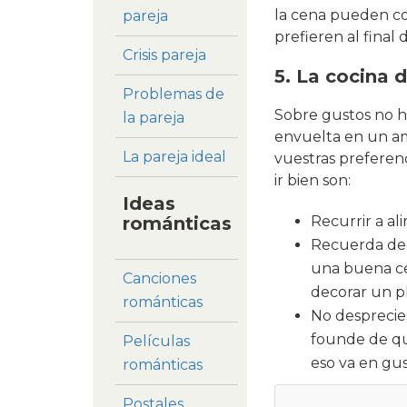
la cena pueden con
pareja
prefieren al final
Crisis pareja
5. La cocina 
Problemas de
Sobre gustos no ha
la pareja
envuelta en un am
La pareja ideal
vuestras preferenc
ir bien son:
Ideas
Recurrir a al
románticas
Recuerda deco
una buena ce
Canciones
decorar un pla
románticas
No desprecies
founde de qu
Películas
eso va en gus
románticas
Postales