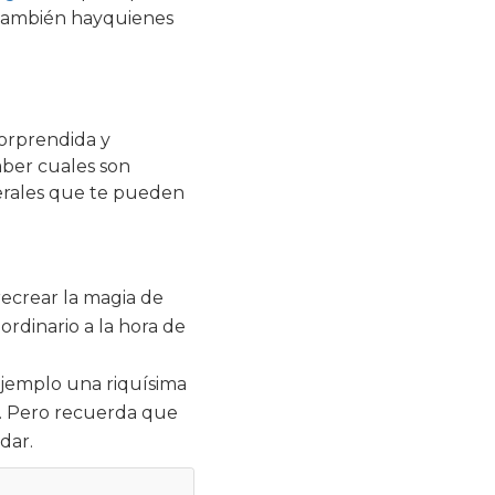
, también hayquienes
sorprendida y
ber cuales son
enerales que te pueden
recrear la magia de
rdinario a la hora de
ejemplo una riquísima
r. Pero recuerda que
dar.