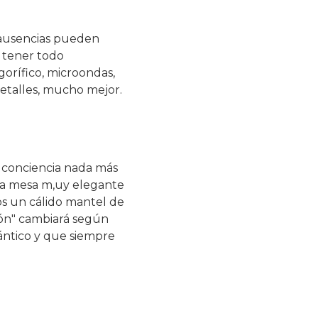
s ausencias pueden
s tener todo
orífico, microondas,
detalles, mucho mejor.
e conciencia nada más
una mesa m,uy elegante
ros un cálido mantel de
ión" cambiará según
mántico y que siempre