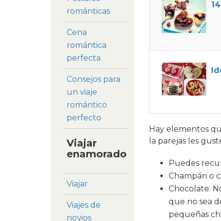
14
románticas
Cena
romántica
perfecta
Id
Consejos para
un viaje
romántico
perfecto
Hay elementos que
la parejas les gust
Viajar
enamorado
Puedes recurr
Champán o cav
Viajar
Chocolate. No
que no sea d
Viajes de
pequeñas cho
novios