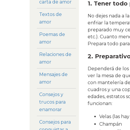
carta de amor
1. Tener todo
Textos de
No dejes nada a l
amor
enfriar la tempera
preparado muy cer
Poemas de
etc.). Cuanto meno
amor
Prepara todo para 
Relaciones de
2. Preparativ
amor
Dependerá de los 
Mensajes de
ver la mesa de qu
amor
con mantelería de 
cuadros y una cop
Consejos y
edades, estratos s
trucos para
funcionan:
enamorar
Velas (las hay
Consejos para
Champán
conquistar a