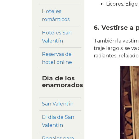
Licores. Elig
Hoteles
románticos
6. Vestirse a
Hoteles San
También la vestime
Valentín
traje largo si se v
Reservas de
radiantes, relajad
hotel online
Día de los
enamorados
San Valentín
El día de San
Valentín
Regalos para