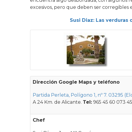
encuentra algo desbordada, con algunos ret
excesivos, pero que deben ser corregibles e
Susi Diaz: Las verduras
Dirección Google Maps y teléfono
Partida Perleta, Polígono 1, nº 7. 03295 (El
A 24 Km. de Alicante.
Tel:
965 45 60 07
3 4
Chef