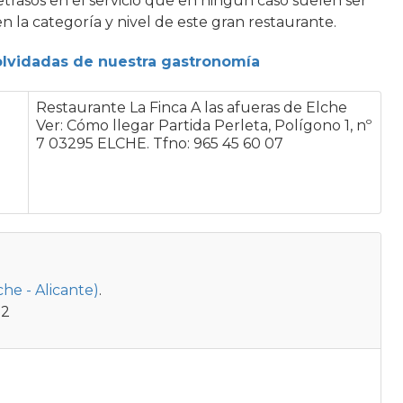
rasos en el servicio que en ningún caso suelen ser
n la categoría y nivel de este gran restaurante.
 olvidadas de nuestra gastronomía
Restaurante La Finca A las afueras de Elche
Ver: Cómo llegar Partida Perleta, Polígono 1, nº
7 03295 ELCHE. Tfno: 965 45 60 07
che - Alicante)
.
52