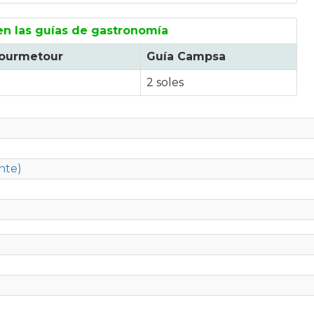
 en las guías de gastronomía
ourmetour
Guía Campsa
2 soles
nte)