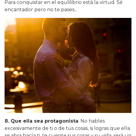
Para conquistar en el equlilibrio está la virtud. Sé
encantador pero no te pases...
8. Que ella sea protagonista
. No hables
excesivamente de ti o de tus cosas, si logras que ella
se abra hacía ti, te cuente sus cosas y su vida, será un