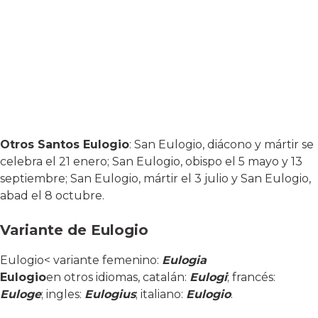
Otros Santos Eulogio
: San Eulogio, diácono y mártir se
celebra el 21 enero; San Eulogio, obispo el 5 mayo y 13
septiembre; San Eulogio, mártir el 3 julio y San Eulogio,
abad el 8 octubre.
Variante de Eulogio
Eulogio< variante femenino:
Eulogia
Eulogio
en otros idiomas, catalán:
Eulogi
; francés:
Euloge
; ingles:
Eulogius
; italiano:
Eulogio
.