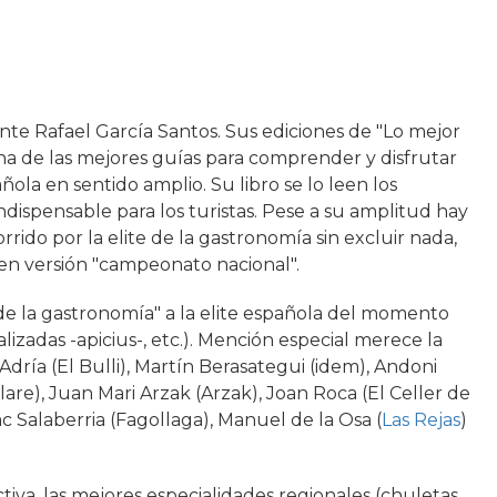
e Rafael García Santos. Sus ediciones de "Lo mejor
na de las mejores guías para comprender y disfrutar
a en sentido amplio. Su libro se lo leen los
indispensable para los turistas. Pese a su amplitud hay
rido por la elite de la gastronomía sin excluir nada,
as en versión "campeonato nacional".
 de la gastronomía" a la elite española del momento
alizadas -apicius-, etc.). Mención especial merece la
Adría (El Bulli), Martín Berasategui (idem), Andoni
are), Juan Mari Arzak (Arzak), Joan Roca (El Celler de
c Salaberria (Fagollaga), Manuel de la Osa (
Las Rejas
)
iva, las mejores especialidades regionales (chuletas,