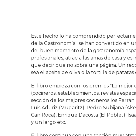
Este hecho lo ha comprendido perfectament
de la Gastronomía" se han convertido en u
del buen momento de la gastronomía español
profesionales, atrae a las amas de casa y es 
que decir que no sobra una página. Un recor
sea el aceite de oliva o la tortilla de patat
El libro empieza con los premios "Lo mejor
(cocineros, establecimientos, revistas especi
sección de los mejores cocineros los Ferrán 
Luis Aduriz (Mugaritz), Pedro Subijana (Akel
Can Roca), Enrique Dacosta (El Poblet), Isaa
y un largo etc.
El libro continua con una sección muy atract