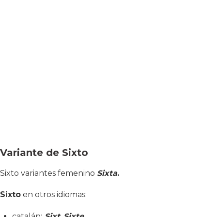
Variante de Sixto
Sixto variantes femenino
Sixta
.
Sixto
en otros idiomas:
catalán:
Sixt
,
Sixte
.